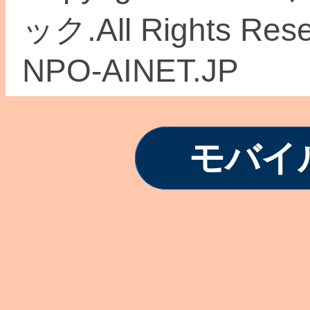
ック.All Rights Re
NPO-AINET.JP
モバイ