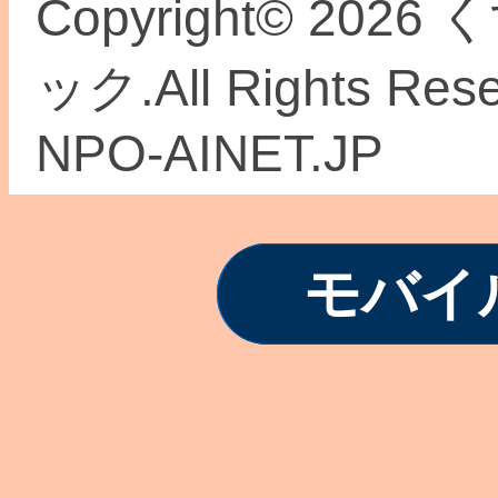
Copyright© 2
ック.All Rights Re
NPO-AINET.JP
モバイ