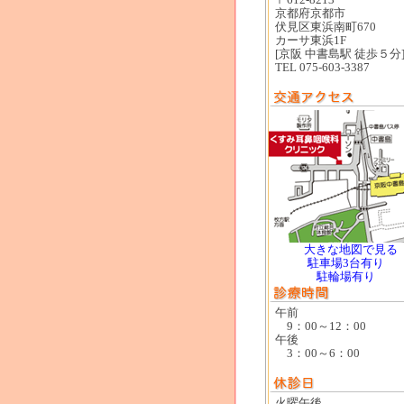
京都府京都市
伏見区東浜南町670
カーサ東浜1F
[京阪 中書島駅 徒歩５分
TEL 075-603-3387
大きな地図で見る
駐車場3台有り
駐輪場有り
午前
9：00～12：00
午後
3：00～6：00
火曜午後