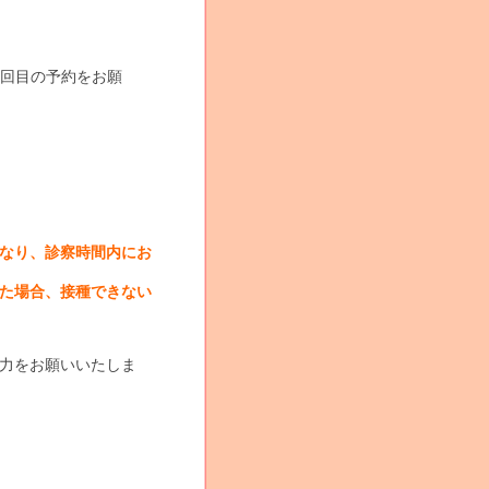
2回目の予約をお願
なり
、診察時間内にお
た場
合、接種できない
力を
お願いいたしま