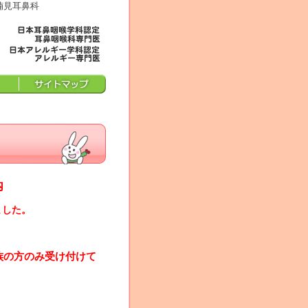
楠見耳鼻科
内
ました。
族の方のみ受け付けて