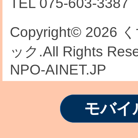
TEL 075-603-3387
Copyright© 2
ック.All Rights Re
NPO-AINET.JP
モバイ