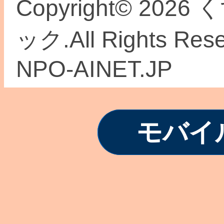
Copyright© 2
ック.All Rights Re
NPO-AINET.JP
モバイ