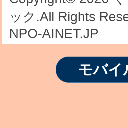
ック.All Rights Re
NPO-AINET.JP
モバイ